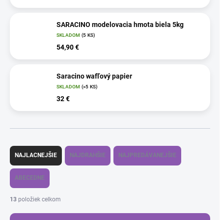
SARACINO modelovacia hmota biela 5kg
SKLADOM
(5 KS)
54,90 €
Saracino wafľový papier
SKLADOM
(>5 KS)
32 €
R
a
NAJLACNEJŠIE
NAJDRAHŠIE
NAJPREDÁVANEJŠIE
d
e
ABECEDNE
n
i
13
položiek celkom
e
p