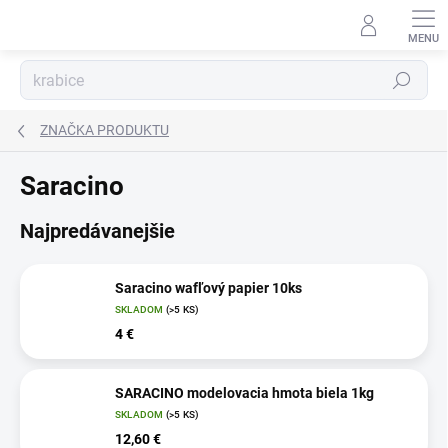
Prejsť
na
obsah
Hľadať
ZNAČKA PRODUKTU
Saracino
Najpredávanejšie
Saracino wafľový papier 10ks
SKLADOM
(>5 KS)
4 €
SARACINO modelovacia hmota biela 1kg
SKLADOM
(>5 KS)
12,60 €