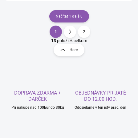
Načítať 1 ďalšiu
1
2
O
S
v
t
13
položiek celkom
l
r
Hore
á
á
d
n
a
k
c
o
i
e
v
p
a
r
DOPRAVA ZDARMA +
OBJEDNÁVKY PRIJATÉ
n
v
DARČEK
DO 12.00 HOD.
i
k
Pri nákupe nad 100Eur do 30kg
Odosielame v ten istý prac. deň
e
y
v
ý
p
i