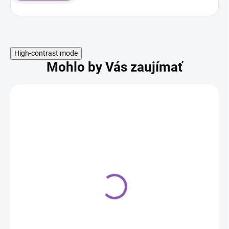
High-contrast mode
Mohlo by Vás zaujímať
Saracino wafľový papier
10ks
4,00 €