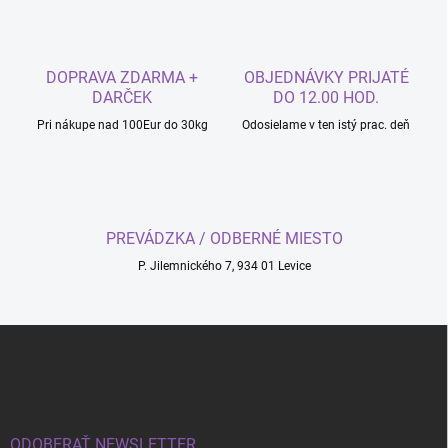
á
d
a
c
DOPRAVA ZDARMA +
OBJEDNÁVKY PRIJATÉ
i
DARČEK
DO 12.00 HOD.
e
p
Pri nákupe nad 100Eur do 30kg
Odosielame v ten istý prac. deň
r
v
k
y
v
PREVÁDZKA / ODBERNÉ MIESTO
ý
p
P. Jilemnického 7, 934 01 Levice
i
s
u
Z
á
p
ä
t
i
ODOBERAŤ NEWSLETTER