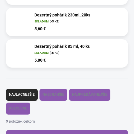
Dezertný pohárik 230ml, 20ks
SKLADOM
(>5 KS)
5,60 €
Dezertný pohárik 85 ml, 40 ks
SKLADOM
(>5 KS)
5,80 €
R
a
NAJLACNEJŠIE
NAJDRAHŠIE
NAJPREDÁVANEJŠIE
d
e
ABECEDNE
n
i
9
položiek celkom
e
p