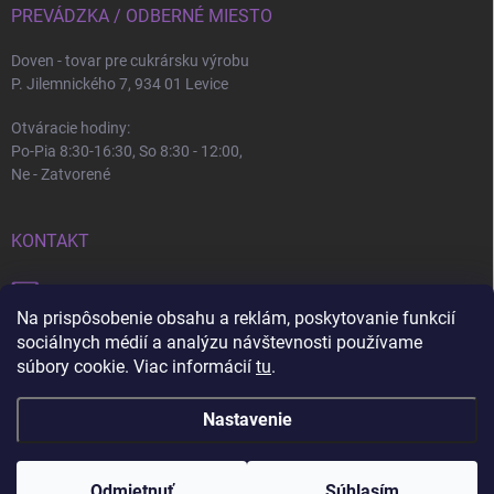
PREVÁDZKA / ODBERNÉ MIESTO
Doven - tovar pre cukrársku výrobu
P. Jilemnického 7, 934 01 Levice
Otváracie hodiny:
Po-Pia 8:30-16:30, So 8:30 - 12:00,
Ne - Zatvorené
KONTAKT
info
@
doven.sk
Na prispôsobenie obsahu a reklám, poskytovanie funkcií
+421 905 360 747
sociálnych médií a analýzu návštevnosti používame
súbory cookie. Viac informácií
tu
.
Nastavenie
Copyright 2026
Doven
. Všetky práva vyhradené.
Upraviť nastavenie cookies
Nastavenie | Úprava | Custom =
Netmedia s.r.o.
Pri nákupe nad 100€ a do 30 kg doprava zdarma + 💝
Odmietnuť
Súhlasím