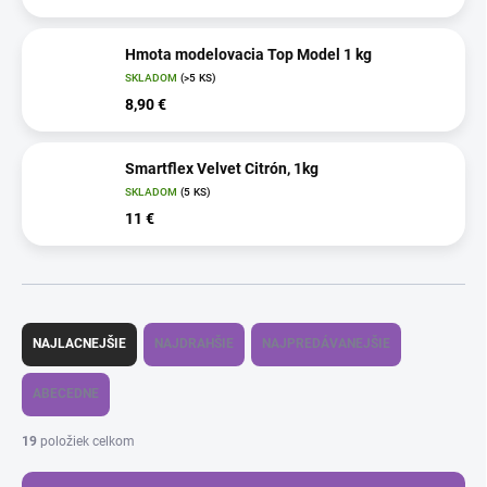
Hmota modelovacia Top Model 1 kg
SKLADOM
(>5 KS)
8,90 €
Smartflex Velvet Citrón, 1kg
SKLADOM
(5 KS)
11 €
R
a
NAJLACNEJŠIE
NAJDRAHŠIE
NAJPREDÁVANEJŠIE
d
e
ABECEDNE
n
i
19
položiek celkom
e
p