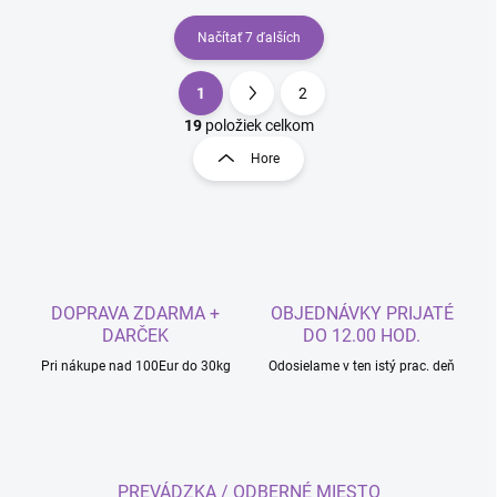
Načítať 7 ďalších
1
2
O
S
v
t
19
položiek celkom
l
r
Hore
á
á
d
n
a
k
c
o
i
e
v
p
a
r
DOPRAVA ZDARMA +
OBJEDNÁVKY PRIJATÉ
n
v
DARČEK
DO 12.00 HOD.
i
k
Pri nákupe nad 100Eur do 30kg
Odosielame v ten istý prac. deň
e
y
v
ý
p
i
s
PREVÁDZKA / ODBERNÉ MIESTO