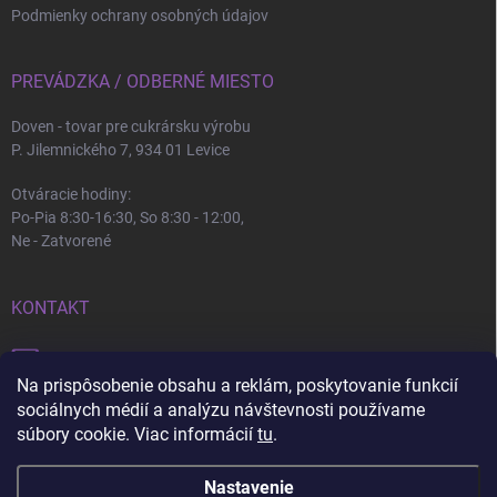
Podmienky ochrany osobných údajov
PREVÁDZKA / ODBERNÉ MIESTO
Doven - tovar pre cukrársku výrobu
P. Jilemnického 7, 934 01 Levice
Otváracie hodiny:
Po-Pia 8:30-16:30, So 8:30 - 12:00,
Ne - Zatvorené
KONTAKT
info
@
doven.sk
Na prispôsobenie obsahu a reklám, poskytovanie funkcií
+421 905 360 747
sociálnych médií a analýzu návštevnosti používame
súbory cookie. Viac informácií
tu
.
Nastavenie