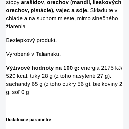
stopy
arašidov
,
orechov
(
mandlí, lieskových
orechov, pistácie), vajec a sóje.
Skladujte v
chlade a na suchom mieste, mimo slnečného
žiarenia.
Bezlepkový produkt.
Vyrobené v Taliansku.
Výživové hodnoty na 100 g:
energia 2175 kJ/
520 kcal, tuky 28 g (z toho nasýtené 27 g),
sacharidy 65 g (z toho cukry 56 g), bielkoviny 2
g, soľ 0 g
Dodatočné parametre