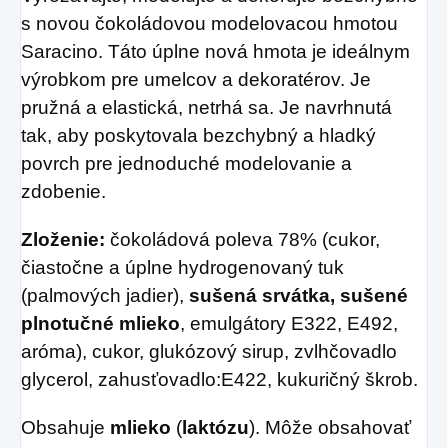
s novou čokoládovou modelovacou hmotou
Saracino. Táto úplne nová hmota je ideálnym
výrobkom pre umelcov a dekoratérov. Je
pružná a elastická, netrhá sa. Je navrhnutá
tak, aby poskytovala bezchybný a hladký
povrch pre jednoduché modelovanie a
zdobenie.
Zloženie:
čokoládová poleva 78% (cukor,
čiastočne a úplne hydrogenovaný tuk
(palmových jadier),
sušená srvátka, sušené
plnotučné mlieko
, emulgátory E322, E492,
aróma), cukor, glukózový sirup, zvlhčovadlo
glycerol, zahusťovadlo:E422, kukuričný škrob.
Obsahuje
mlieko
(
laktózu
). Môže obsahovať