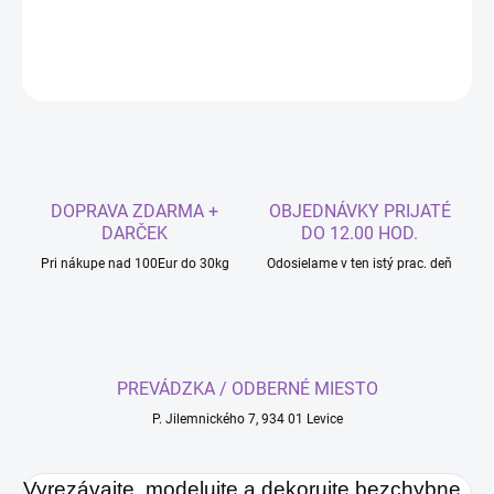
DETAILNÉ INFORMÁCIE
OPÝTAŤ SA
DOPRAVA ZDARMA +
OBJEDNÁVKY PRIJATÉ
DARČEK
DO 12.00 HOD.
Pri nákupe nad 100Eur do 30kg
Odosielame v ten istý prac. deň
PREVÁDZKA / ODBERNÉ MIESTO
P. Jilemnického 7, 934 01 Levice
Vyrezávajte, modelujte a dekorujte bezchybne