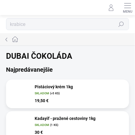
Prejsť
na
obsah
Hľadať
Domov
DUBAI ČOKOLÁDA
Najpredávanejšie
Pistáciový krém 1kg
SKLADOM
(>5 KS)
19,50 €
Kadayif - pražené cestoviny 1kg
SKLADOM
(1 KS)
30 €