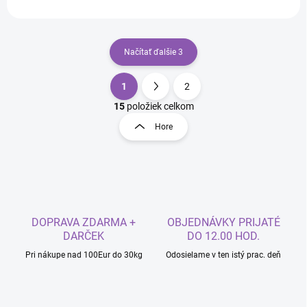
Načítať ďalšie 3
1
2
O
S
v
t
15
položiek celkom
l
r
Hore
á
á
d
n
a
k
c
o
i
e
v
p
a
r
DOPRAVA ZDARMA +
OBJEDNÁVKY PRIJATÉ
n
v
DARČEK
DO 12.00 HOD.
i
k
Pri nákupe nad 100Eur do 30kg
Odosielame v ten istý prac. deň
e
y
v
ý
p