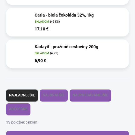
Carla - biela čokoláda 32%, 1kg
SKLADOM
(>5 KS)
17,10 €
Kadayif - pražené cestoviny 200g
SKLADOM
(4 KS)
6,90 €
R
a
NAJLACNEJŠIE
NAJDRAHŠIE
NAJPREDÁVANEJŠIE
d
e
ABECEDNE
n
i
15
položiek celkom
e
p