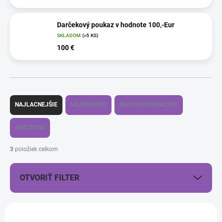
Darčekový poukaz v hodnote 100,-Eur
SKLADOM
(>5 KS)
100 €
R
a
NAJLACNEJŠIE
NAJDRAHŠIE
NAJPREDÁVANEJŠIE
d
e
ABECEDNE
n
i
3
položiek celkom
e
p
OTVORIŤ FILTER
r
o
d
V
u
ý