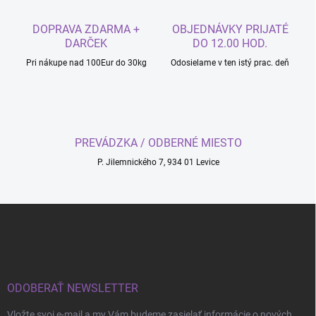
a
c
DOPRAVA ZDARMA +
OBJEDNÁVKY PRIJATÉ
i
DARČEK
DO 12.00 HOD.
e
p
Pri nákupe nad 100Eur do 30kg
Odosielame v ten istý prac. deň
r
v
k
y
v
PREVÁDZKA / ODBERNÉ MIESTO
ý
p
P. Jilemnického 7, 934 01 Levice
i
s
u
Z
á
p
ä
t
i
ODOBERAŤ NEWSLETTER
e
Vložte svoj e-mail a my Vám budeme zasielať informácie o nových