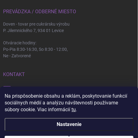
PREVÁDZKA / ODBERNÉ MIESTO
Doven - tovar pre cukrársku výrobu
P. Jilemnického 7, 934 01 Levice
Otváracie hodiny:
Po-Pia 8:30-16:30, So 8:30 - 12:00,
Ne - Zatvorené
KONTAKT
info
@
doven.sk
Na prispôsobenie obsahu a reklám, poskytovanie funkcií
+421 905 360 747
sociálnych médií a analýzu návštevnosti používame
súbory cookie. Viac informácií
tu
.
Nastavenie
Copyright 2026
Doven
. Všetky práva vyhradené.
Upraviť nastavenie cookies