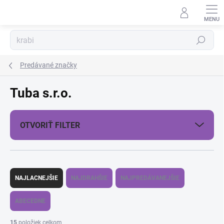
Prejsť
na
obsah
Hľadať
Predávané značky
Tuba s.r.o.
OTVORIŤ FILTER
R
a
NAJLACNEJŠIE
NAJDRAHŠIE
NAJPREDÁVANEJŠIE
d
e
ABECEDNE
n
i
15
položiek celkom