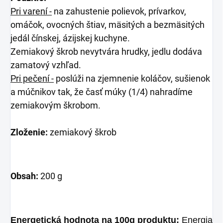
Pri varení -
na zahustenie polievok, prívarkov,
omáčok, ovocných štiav, mäsitých a bezmäsitých
jedál čínskej, ázijskej kuchyne.
Zemiakový škrob nevytvára hrudky, jedlu dodáva
zamatový vzhľad.
Pri pečení -
poslúži na zjemnenie koláčov, sušienok
a múčnikov tak, že časť múky (1/4) nahradíme
zemiakovým škrobom.
Zloženie:
zemiakový škrob
Obsah:
200 g
Energetická hodnota na 100g produktu:
Energia