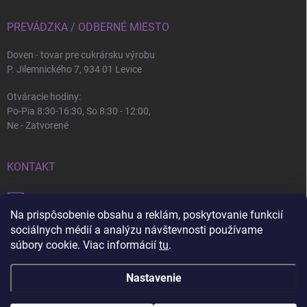
PREVÁDZKA / ODBERNÉ MIESTO
Doven - tovar pre cukrársku výrobu
P. Jilemnického 7, 934 01 Levice
Otváracie hodiny:
Po-Pia 8:30-16:30, So 8:30 - 12:00,
Ne - Zatvorené
KONTAKT
info
@
doven.sk
Na prispôsobenie obsahu a reklám, poskytovanie funkcií
+421 905 360 747
sociálnych médií a analýzu návštevnosti používame
súbory cookie. Viac informácií
tu
.
Nastavenie
Copyright 2026
Doven
. Všetky práva vyhradené.
Upraviť nastavenie cookies