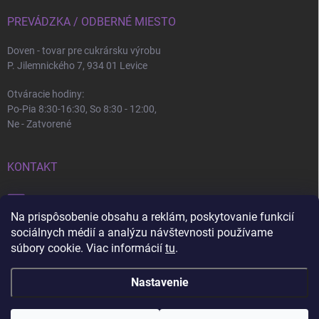
PREVÁDZKA / ODBERNÉ MIESTO
Doven - tovar pre cukrársku výrobu
P. Jilemnického 7, 934 01 Levice
Otváracie hodiny:
Po-Pia 8:30-16:30, So 8:30 - 12:00,
Ne - Zatvorené
KONTAKT
info
@
doven.sk
Na prispôsobenie obsahu a reklám, poskytovanie funkcií
+421 905 360 747
sociálnych médií a analýzu návštevnosti používame
súbory cookie. Viac informácií
tu
.
Nastavenie
Copyright 2026
Doven
. Všetky práva vyhradené.
Upraviť nastavenie cookies