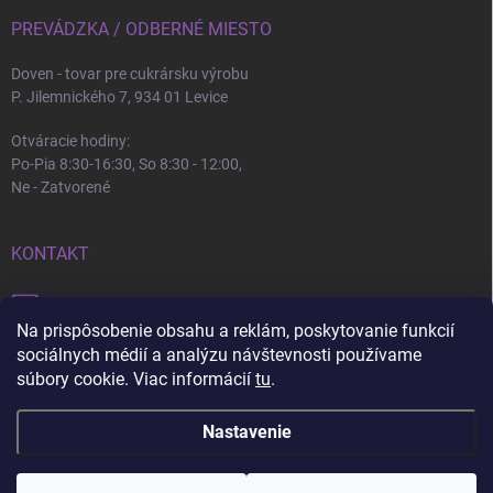
PREVÁDZKA / ODBERNÉ MIESTO
Doven - tovar pre cukrársku výrobu
P. Jilemnického 7, 934 01 Levice
Otváracie hodiny:
Po-Pia 8:30-16:30, So 8:30 - 12:00,
Ne - Zatvorené
KONTAKT
info
@
doven.sk
Na prispôsobenie obsahu a reklám, poskytovanie funkcií
+421 905 360 747
sociálnych médií a analýzu návštevnosti používame
súbory cookie. Viac informácií
tu
.
Nastavenie
Copyright 2026
Doven
. Všetky práva vyhradené.
Upraviť nastavenie cookies