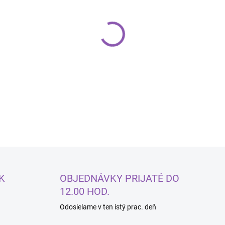
−
+
DETAILNÉ INFORMÁCIE
K
OBJEDNÁVKY PRIJATÉ DO
12.00 HOD.
Odosielame v ten istý prac. deň