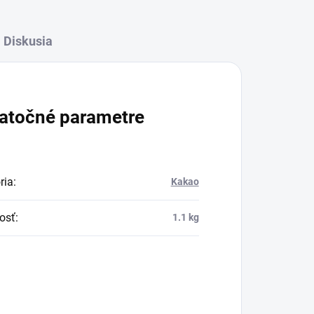
Diskusia
atočné parametre
ria
:
Kakao
osť
:
1.1 kg