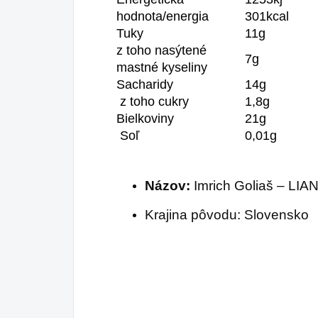
hodnota/energia
301kcal
Tuky
11g
z toho nasýtené
7g
mastné kyseliny
Sacharidy
14g
z toho cukry
1,8g
Bielkoviny
21g
Soľ
0,01g
Názov:
Imrich Goliaš – LI
Krajina pôvodu: Slovensko