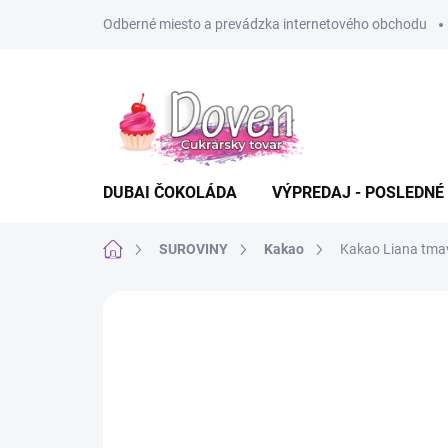
Prejsť
Odberné miesto a prevádzka internetového obchodu
na
obsah
DUBAI ČOKOLÁDA
VÝPREDAJ - POSLEDNÉ
Domov
SUROVINY
Kakao
Kakao Liana tmav
Neohodnotené
Podrobnosti hodn