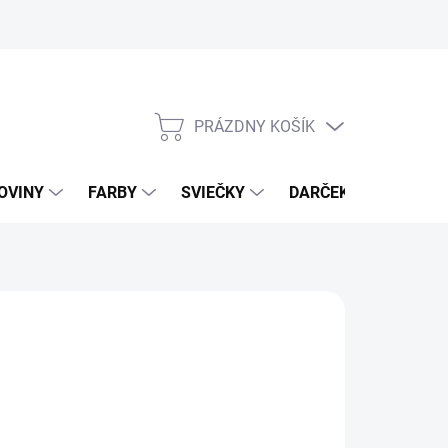
PRÁZDNY KOŠÍK
NÁKUPNÝ
KOŠÍK
OVINY
FARBY
SVIEČKY
DARČEKOVÝ POUKAZ