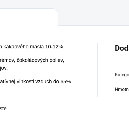
m kakaového masla 10-12%
Dod
rémov, čokoládových poliev,
jov.
Kategó
elatívnej vlhkosti vzduch do 65%.
Hmotn
ste.