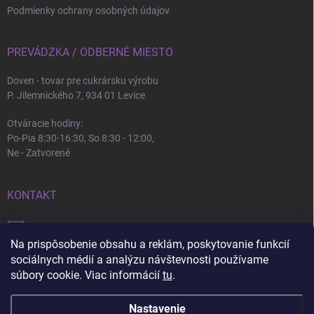
Podmienky ochrany osobných údajov
PREVÁDZKA / ODBERNÉ MIESTO
Doven - tovar pre cukrársku výrobu
P. Jilemnického 7, 934 01 Levice
Otváracie hodiny:
Po-Pia 8:30-16:30, So 8:30 - 12:00,
Ne - Zatvorené
KONTAKT
info
@
doven.sk
Na prispôsobenie obsahu a reklám, poskytovanie funkcií
+421 905 360 747
sociálnych médií a analýzu návštevnosti používame
súbory cookie. Viac informácií
tu
.
Nastavenie