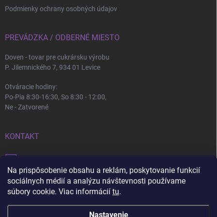
Podmienky ochrany osobných údajov
PREVÁDZKA / ODBERNÉ MIESTO
Doven - tovar pre cukrársku výrobu
P. Jilemnického 7, 934 01 Levice
Otváracie hodiny:
Po-Pia 8:30-16:30, So 8:30 - 12:00,
Ne - Zatvorené
KONTAKT
info
@
doven.sk
Na prispôsobenie obsahu a reklám, poskytovanie funkcií
+421 905 360 747
sociálnych médií a analýzu návštevnosti používame
súbory cookie. Viac informácií
tu
.
Nastavenie