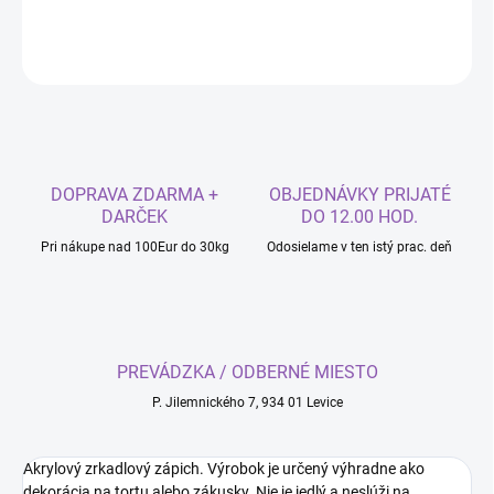
DETAILNÉ INFORMÁCIE
OPÝTAŤ SA
DOPRAVA ZDARMA +
OBJEDNÁVKY PRIJATÉ
DARČEK
DO 12.00 HOD.
Pri nákupe nad 100Eur do 30kg
Odosielame v ten istý prac. deň
PREVÁDZKA / ODBERNÉ MIESTO
P. Jilemnického 7, 934 01 Levice
Akrylový zrkadlový zápich. Výrobok je určený výhradne ako
dekorácia na tortu alebo zákusky. Nie je jedlý a neslúži na