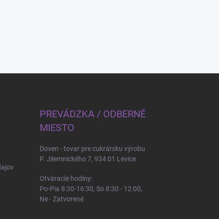
PREVÁDZKA / ODBERNÉ
MIESTO
Doven - tovar pre cukrársku výrobu
P. Jilemnického 7, 934 01 Levice
ajov
Otváracie hodiny:
Po-Pia 8:30-16:30, So 8:30 - 12:00,
Ne - Zatvorené