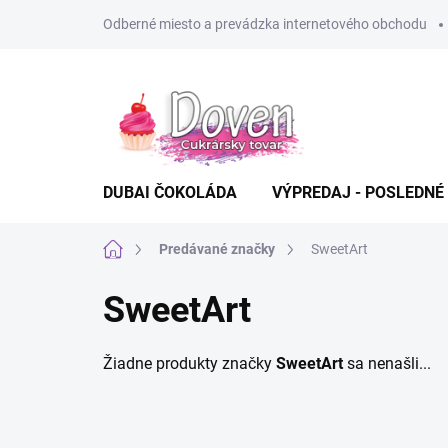
Prejsť
Odberné miesto a prevádzka internetového obchodu
na
obsah
DUBAI ČOKOLÁDA
VÝPREDAJ - POSLEDNÉ
Domov
Predávané značky
SweetArt
SweetArt
Žiadne produkty značky
SweetArt
sa nenašli...