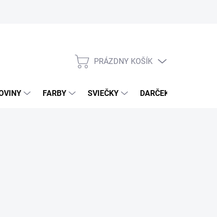
PRÁZDNY KOŠÍK
NÁKUPNÝ
KOŠÍK
OVINY
FARBY
SVIEČKY
DARČEKOVÝ POUKAZ