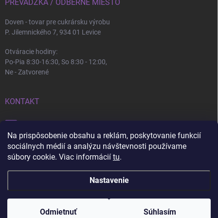
PREVÁDZKA / ODBERNÉ MIESTO
Doven - tovar pre cukrársku výrobu
P. Jilemnického 7, 934 01 Levice
Otváracie hodiny:
Po-Pia 8:30-16:30, So 8:30 - 12:00,
Ne - Zatvorené
KONTAKT
info
@
doven.sk
Na prispôsobenie obsahu a reklám, poskytovanie funkcií
+421 905 360 747
sociálnych médií a analýzu návštevnosti používame
súbory cookie. Viac informácií
tu
.
Nastavenie
Copyright 2026
Doven
. Všetky práva vyhradené.
Upraviť nastavenie cookies
Nastavenie | Úprava | Custom =
Netmedia s.r.o.
Pri nákupe nad 100€ a do 30 kg doprava zdarma + 💝
Odmietnuť
Súhlasím
darček!