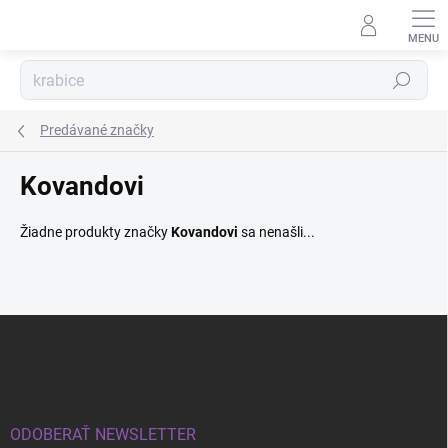
Prejsť
na
obsah
Hľadať
Predávané značky
Kovandovi
Žiadne produkty značky
Kovandovi
sa nenašli...
Z
á
p
ä
t
i
ODOBERAŤ NEWSLETTER