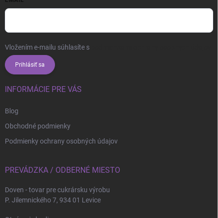
EMAIL
i
s
u
Vložením e-mailu súhlasíte s
podmienkami ochrany osobných údajov
Prihlásiť sa
INFORMÁCIE PRE VÁS
Blog
Obchodné podmienky
Podmienky ochrany osobných údajov
PREVÁDZKA / ODBERNÉ MIESTO
Doven - tovar pre cukrársku výrobu
P. Jilemnického 7, 934 01 Levice