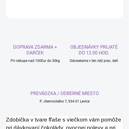
OPÝTAŤ SA
DOPRAVA ZDARMA +
OBJEDNÁVKY PRIJATÉ
DARČEK
DO 12.00 HOD.
Pri nákupe nad 100Eur do 30kg
Odosielame v ten istý prac. deň
PREVÁDZKA / ODBERNÉ MIESTO
P. Jilemnického 7, 934 01 Levice
Zdobička v tvare fľaše s viečkom vám pomôže
pri dávkovaní čokolády, ovocnej polevy a pri