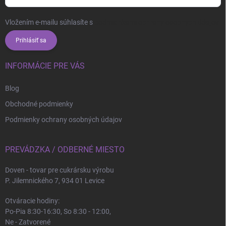
Vložením e-mailu súhlasíte s
podmienkami ochrany osobných údajov
Prihlásiť sa
INFORMÁCIE PRE VÁS
Blog
Obchodné podmienky
Podmienky ochrany osobných údajov
PREVÁDZKA / ODBERNÉ MIESTO
Doven - tovar pre cukrársku výrobu
P. Jilemnického 7, 934 01 Levice
Otváracie hodiny:
Po-Pia 8:30-16:30, So 8:30 - 12:00,
Ne - Zatvorené