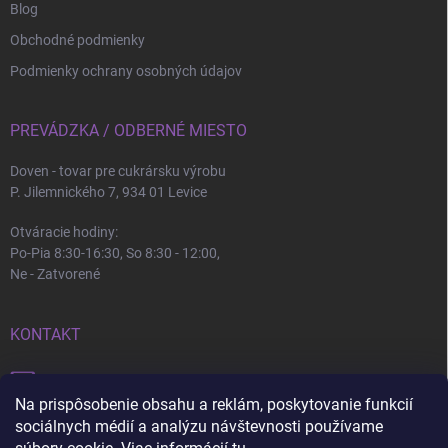
Blog
Obchodné podmienky
Podmienky ochrany osobných údajov
PREVÁDZKA / ODBERNÉ MIESTO
Doven - tovar pre cukrársku výrobu
P. Jilemnického 7, 934 01 Levice
Otváracie hodiny:
Po-Pia 8:30-16:30, So 8:30 - 12:00,
Ne - Zatvorené
KONTAKT
info
@
doven.sk
Na prispôsobenie obsahu a reklám, poskytovanie funkcií
+421 905 360 747
sociálnych médií a analýzu návštevnosti používame