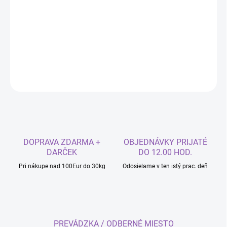
−
+
Pridať do košíka
Vykrajovačka Vločka stredná
DETAILNÉ INFORMÁCIE
OPÝTAŤ SA
DOPRAVA ZDARMA +
OBJEDNÁVKY PRIJATÉ
DARČEK
DO 12.00 HOD.
Pri nákupe nad 100Eur do 30kg
Odosielame v ten istý prac. deň
PREVÁDZKA / ODBERNÉ MIESTO