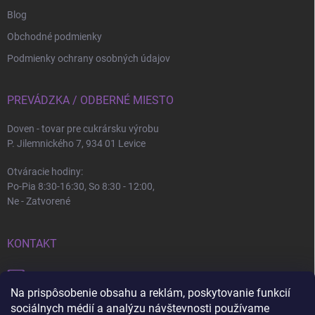
Blog
Obchodné podmienky
Podmienky ochrany osobných údajov
PREVÁDZKA / ODBERNÉ MIESTO
Doven - tovar pre cukrársku výrobu
P. Jilemnického 7, 934 01 Levice
Otváracie hodiny:
Po-Pia 8:30-16:30, So 8:30 - 12:00,
Ne - Zatvorené
KONTAKT
info
@
doven.sk
Na prispôsobenie obsahu a reklám, poskytovanie funkcií
+421 905 360 747
sociálnych médií a analýzu návštevnosti používame