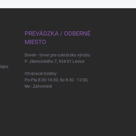
PREVÁDZKA / ODBERNÉ
MIESTO
Doven - tovar pre cukrársku výrobu
P. Jilemnického 7, 934 01 Levice
ajov
Otváracie hodiny:
Po-Pia 8:30-16:30, So 8:30 - 12:00,
Ne - Zatvorené