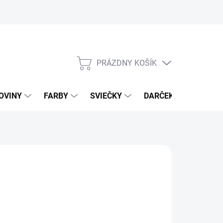
PRÁZDNY KOŠÍK
NÁKUPNÝ
KOŠÍK
OVINY
FARBY
SVIEČKY
DARČEKOVÝ POUKAZ