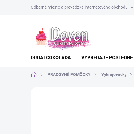
Prejsť
Odberné miesto a prevádzka internetového obchodu
na
obsah
DUBAI ČOKOLÁDA
VÝPREDAJ - POSLEDNÉ
Domov
PRACOVNÉ POMÔCKY
Vykrajovačky
Neohodnotené
Podrobnosti hodn