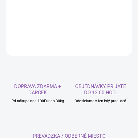
−
+
Pridať do košíka
Vykrajovačka Podkova
DETAILNÉ INFORMÁCIE
OPÝTAŤ SA
DOPRAVA ZDARMA +
OBJEDNÁVKY PRIJATÉ
DARČEK
DO 12.00 HOD.
Pri nákupe nad 100Eur do 30kg
Odosielame v ten istý prac. deň
PREVÁDZKA / ODBERNÉ MIESTO