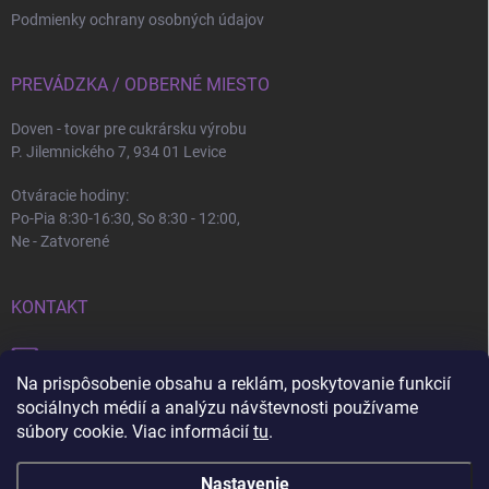
Podmienky ochrany osobných údajov
PREVÁDZKA / ODBERNÉ MIESTO
Doven - tovar pre cukrársku výrobu
P. Jilemnického 7, 934 01 Levice
Otváracie hodiny:
Po-Pia 8:30-16:30, So 8:30 - 12:00,
Ne - Zatvorené
KONTAKT
info
@
doven.sk
Na prispôsobenie obsahu a reklám, poskytovanie funkcií
+421 905 360 747
sociálnych médií a analýzu návštevnosti používame
súbory cookie. Viac informácií
tu
.
Nastavenie