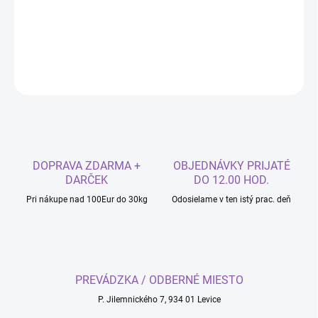
−
+
Pridať do košíka
DETAILNÉ INFORMÁCIE
OPÝTAŤ SA
DOPRAVA ZDARMA +
OBJEDNÁVKY PRIJATÉ
DARČEK
DO 12.00 HOD.
Pri nákupe nad 100Eur do 30kg
Odosielame v ten istý prac. deň
PREVÁDZKA / ODBERNÉ MIESTO
P. Jilemnického 7, 934 01 Levice