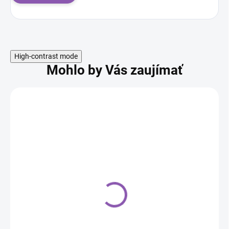
High-contrast mode
Mohlo by Vás zaujímať
Vykrajovačka nerez
krídla malá
1,30 €