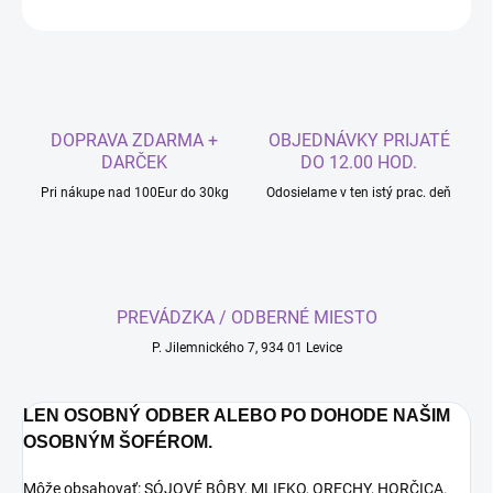
OPÝTAŤ SA
DOPRAVA ZDARMA +
OBJEDNÁVKY PRIJATÉ
DARČEK
DO 12.00 HOD.
Pri nákupe nad 100Eur do 30kg
Odosielame v ten istý prac. deň
PREVÁDZKA / ODBERNÉ MIESTO
P. Jilemnického 7, 934 01 Levice
LEN OSOBNÝ ODBER ALEBO PO DOHODE NAŠIM
OSOBNÝM ŠOFÉROM.
Môže obsahovať: SÓJOVÉ BÔBY, MLIEKO, ORECHY, HORČICA.