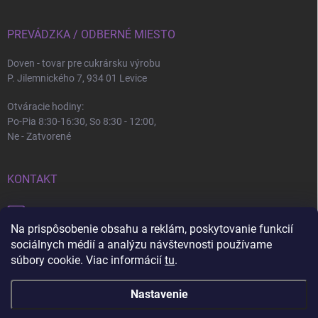
PREVÁDZKA / ODBERNÉ MIESTO
Doven - tovar pre cukrársku výrobu
P. Jilemnického 7, 934 01 Levice
Otváracie hodiny:
Po-Pia 8:30-16:30, So 8:30 - 12:00,
Ne - Zatvorené
KONTAKT
info
@
doven.sk
Na prispôsobenie obsahu a reklám, poskytovanie funkcií
+421 905 360 747
sociálnych médií a analýzu návštevnosti používame
súbory cookie. Viac informácií
tu
.
Nastavenie