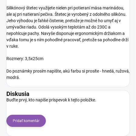
Silikónový štetec využijete nielen pri potieraní mäsa marinádou,
ale aj pri natieraní pečiva. Štetec je vyrobený z odolného silikónu.
Jeho výhodou je ľahké čistenie, pretože je možné ho umyť aj v
umývačke riadu. Odolá vysokým teplotám až do 230C a
nepohlcuje pachy. Navyše disponuje ergonomickým držiakom a
vďaka tomu je s ním pohodlné pracovať, pretože sa pohodlne drží
v ruke.
Rozmery: 3,5x25cm
Do poznámky prosím napíšte, akú farbu si prosíte - hnedá, ružová,
modrá.
Diskusia
Buďte prvý, kto napíše príspevok k tejto položke.
Pridať komentár