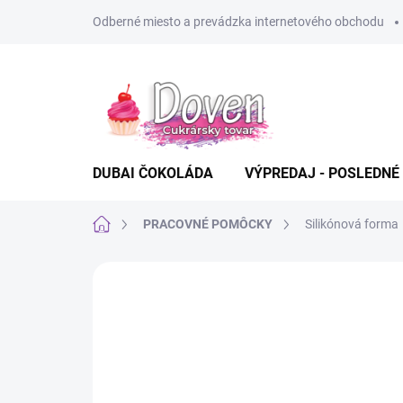
Prejsť
Odberné miesto a prevádzka internetového obchodu
na
obsah
DUBAI ČOKOLÁDA
VÝPREDAJ - POSLEDNÉ
Domov
PRACOVNÉ POMÔCKY
Silikónová forma
Neohodnotené
Podrobnosti hodn