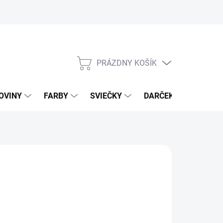
PRÁZDNY KOŠÍK
NÁKUPNÝ
KOŠÍK
OVINY
FARBY
SVIEČKY
DARČEKOVÝ POUKAZ