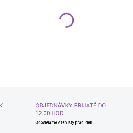
−
+
Silikónová forma
DETAILNÉ INFORMÁCIE
K
OBJEDNÁVKY PRIJATÉ DO
12.00 HOD.
Odosielame v ten istý prac. deň