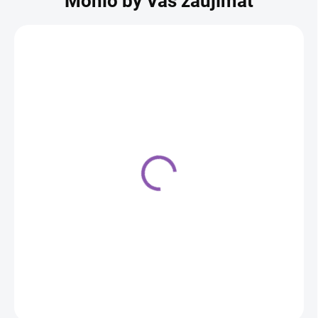
Mohlo by Vás zaujímať
Set metalických balónov
7ks 12" Strieborno-
grafitový
3,50 €