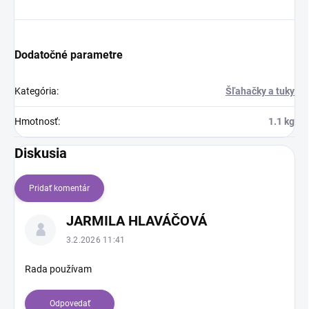
Dodatočné parametre
Kategória
:
Šľahačky a tuky
Hmotnosť
:
1.1 kg
Diskusia
Pridať komentár
V
JARMILA HLAVÁČOVÁ
ý
p
3.2.2026 11:41
i
s
Rada používam
d
i
Odpovedať