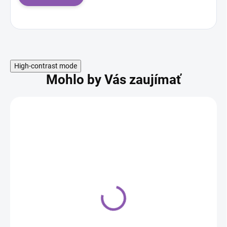
s
k
u
s
i
í
High-contrast mode
Mohlo by Vás zaujímať
Milla Back, margarín na
pečenie - 2,5kg