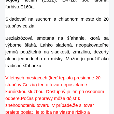
sójový
lecitín (E322), E472b, soľ, aróma,
farbivo:E160a.
Skladovať na suchom a chladnom mieste do 20
stupňov celzia.
Bezlaktózová smotana na šľahanie, ktorá sa
výborne šľahá. Ľahko sladená, neopakovateľne
jemná použitelná na sladkosti, zmrzlinu, dezerty
alebo jednoducho do misky. Možno ju použiť ako
tradičnú šľahačku.
V letných mesiacoch (keď teplota presiahne 20
stupňov Celzia)
tento tovar neposielame
kuriérskou službou. Dostupný je len pri osobnom
odbere.Počas prepravy môže dôjsť k
znehodnoteniu tovaru. V prípade,že si tovar
prajete poslať, je to iba na vlastné riziko a