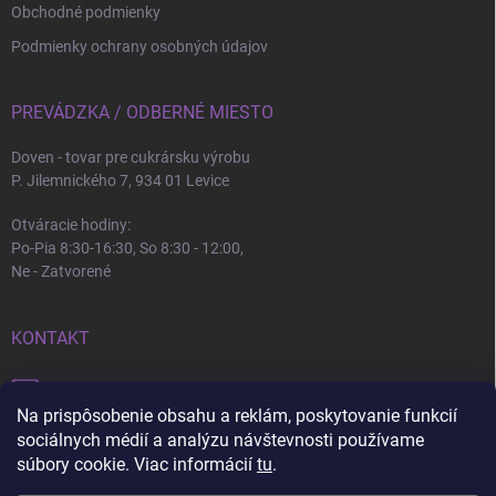
Obchodné podmienky
Podmienky ochrany osobných údajov
PREVÁDZKA / ODBERNÉ MIESTO
Doven - tovar pre cukrársku výrobu
P. Jilemnického 7, 934 01 Levice
Otváracie hodiny:
Po-Pia 8:30-16:30, So 8:30 - 12:00,
Ne - Zatvorené
KONTAKT
info
@
doven.sk
Na prispôsobenie obsahu a reklám, poskytovanie funkcií
+421 905 360 747
sociálnych médií a analýzu návštevnosti používame
súbory cookie. Viac informácií
tu
.