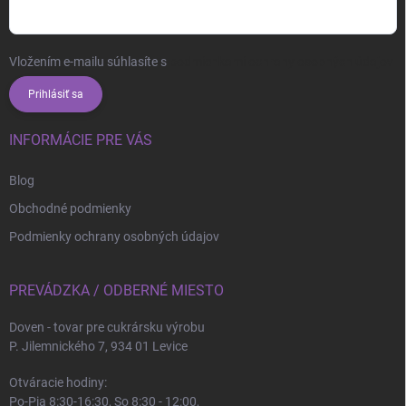
Vložením e-mailu súhlasíte s
podmienkami ochrany osobných údajov
Prihlásiť sa
INFORMÁCIE PRE VÁS
Blog
Obchodné podmienky
Podmienky ochrany osobných údajov
PREVÁDZKA / ODBERNÉ MIESTO
Doven - tovar pre cukrársku výrobu
P. Jilemnického 7, 934 01 Levice
Otváracie hodiny:
Po-Pia 8:30-16:30, So 8:30 - 12:00,