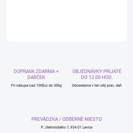
Profesionálna zdobiaca nerezová cukrárska špička Try-538
priem.8mm
DETAILNÉ INFORMÁCIE
OPÝTAŤ SA
DOPRAVA ZDARMA +
OBJEDNÁVKY PRIJATÉ
DARČEK
DO 12.00 HOD.
Pri nákupe nad 100Eur do 30kg
Odosielame v ten istý prac. deň
PREVÁDZKA / ODBERNÉ MIESTO
P. Jilemnického 7, 934 01 Levice