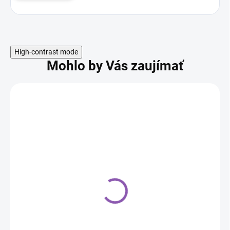
High-contrast mode
Mohlo by Vás zaujímať
Profesionálna zdobiaca
nerezová cukrárska
špička Try-541