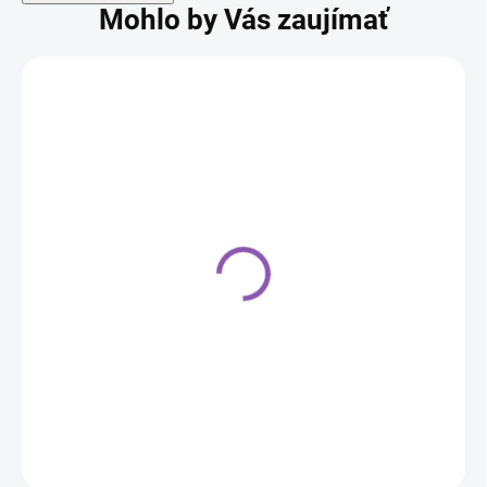
Mohlo by Vás zaujímať
Posyp Sprinkle Medley -
Jolly 65g
3,30 €