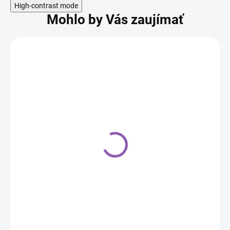
High-contrast mode
Mohlo by Vás zaujímať
Podnos vrstvený
lepenkový, strieborný 34
cm
1,30 €