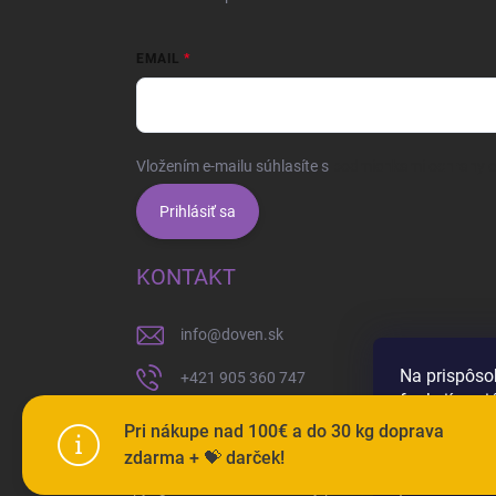
EMAIL
Vložením e-mailu súhlasíte s
podmienkami ochrany 
Prihlásiť sa
KONTAKT
info
@
doven.sk
Na prispôso
+421 905 360 747
funkcií soci
používame s
Pri nákupe nad 100€ a do 30 kg doprava
zdarma + 💝 darček!
Nastaven
Copyright 2026
Doven
. Všetky práva vyhradené.
Upravi