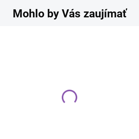
Mohlo by Vás zaujímať
odnos vrstvený
Podnos vrstvený
epenkový, strieborný
lepenkový, strieborný
0x40 cm
35x35 cm
,40 €
1,40 €