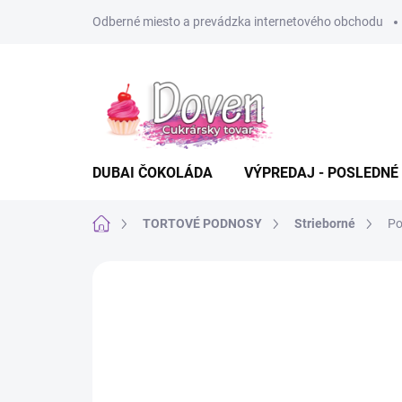
Prejsť
Odberné miesto a prevádzka internetového obchodu
na
obsah
DUBAI ČOKOLÁDA
VÝPREDAJ - POSLEDNÉ
Domov
TORTOVÉ PODNOSY
Strieborné
Po
Neohodnotené
Podrobnosti hodn