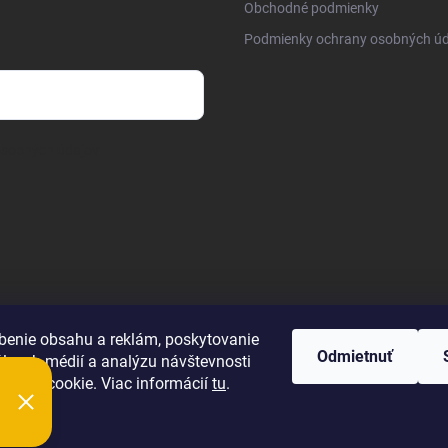
Obchodné podmienky
Podmienky ochrany osobných úd
osobných údajov
benie obsahu a reklám, poskytovanie
Odmietnuť
álnych médií a analýzu návštevnosti
úbory cookie. Viac informácií
tu
.
ie
ť nastavenie cookies
Nastavenie | Úprava | Custom =
Netmedia s.r.o.