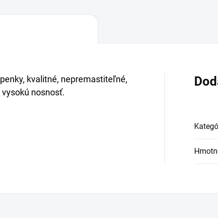
epenky, kvalitné, nepremastiteľné,
Dod
ú vysokú nosnosť.
Kategó
Hmotn