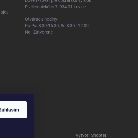
Doven - tovar pre cukrársku výrobu
P. Jilemnického 7, 934 01 Levice
ajov
Otváracie hodiny:
Po-Pia 8:30-16:30, So 8:30 - 12:00,
Ne - Zatvorené
Súhlasím
Vytvoril Shoptet