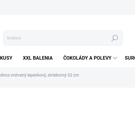
Hľadať
 KUSY
XXL BALENIA
ČOKOLÁDY A POLEVY
SUR
dnos vrstvený lepenkový, strieborný 32 cm
otenia
ZNAČKA:
TUBA
1 €
Jednotková
SKLADOM
(>5 KS)
cena: