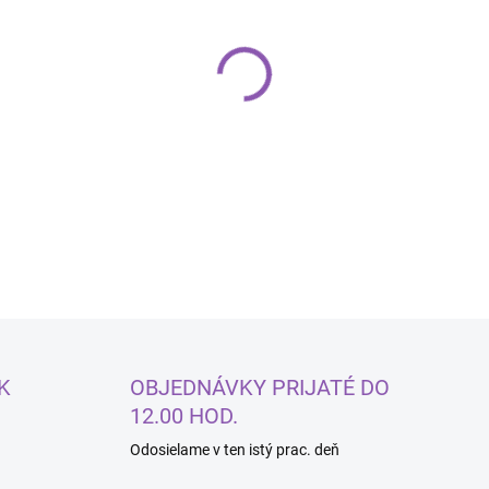
−
+
DETAILNÉ INFORMÁCIE
K
OBJEDNÁVKY PRIJATÉ DO
12.00 HOD.
Odosielame v ten istý prac. deň