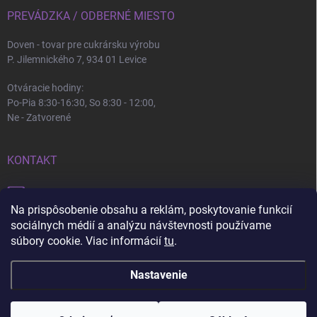
PREVÁDZKA / ODBERNÉ MIESTO
Doven - tovar pre cukrársku výrobu
P. Jilemnického 7, 934 01 Levice
Otváracie hodiny:
Po-Pia 8:30-16:30, So 8:30 - 12:00,
Ne - Zatvorené
KONTAKT
info
@
doven.sk
Na prispôsobenie obsahu a reklám, poskytovanie funkcií
+421 905 360 747
sociálnych médií a analýzu návštevnosti používame
súbory cookie. Viac informácií
tu
.
Nastavenie
Copyright 2026
Doven
. Všetky práva vyhradené.
Upraviť nastavenie cookies
Nastavenie | Úprava | Custom =
Netmedia s.r.o.
Pri nákupe nad 100€ a do 30 kg doprava zdarma + 💝