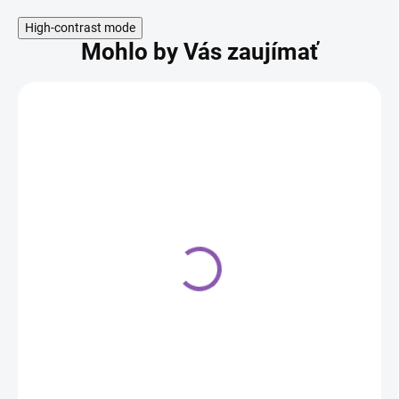
High-contrast mode
Mohlo by Vás zaujímať
Podnos kruh, biely 40
cm, hrúbka 1,20 cm
6,50 €