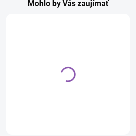
Mohlo by Vás zaujímať
Podnos kruh, biely 35
cm, hrúbka 1,20 cm
5,50 €