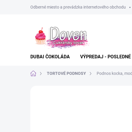
Prejsť
Odberné miesto a prevádzka internetového obchodu
na
obsah
DUBAI ČOKOLÁDA
VÝPREDAJ - POSLEDNÉ
Domov
TORTOVÉ PODNOSY
Podnos kocka, modr
Neohodnotené
Podrobnosti hodn