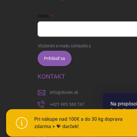
EMAIL
Vložením e-mailu súhlasíte s
podmienkami ochrany 
Prihlásiť sa
KONTAKT
info
@
doven.sk
Na prispôso
+421 905 360 747
funkcií soci
používame s
Pri nákupe nad 100€ a do 30 kg doprava
zdarma + 💝 darček!
Nastaven
Copyright 2026
Doven
. Všetky práva vyhradené.
Upravi