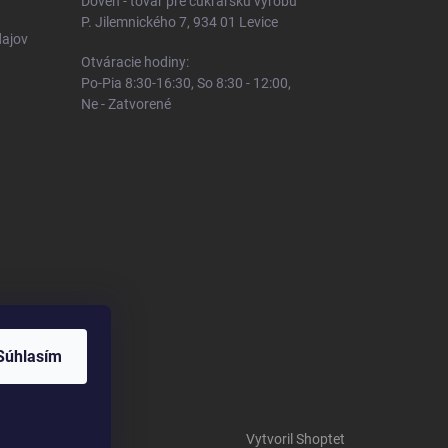
Doven - tovar pre cukrársku výrobu
P. Jilemnického 7, 934 01 Levice
ajov
Otváracie hodiny:
Po-Pia 8:30-16:30, So 8:30 - 12:00,
Ne - Zatvorené
Súhlasím
Vytvoril Shoptet