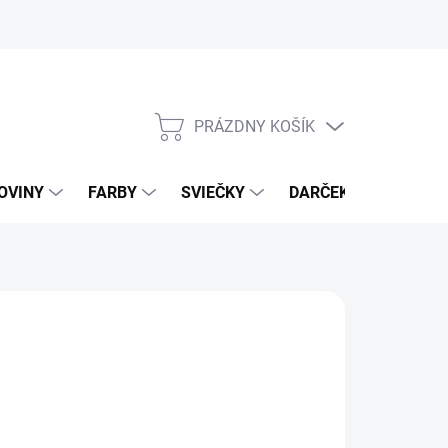
PRÁZDNY KOŠÍK
NÁKUPNÝ
KOŠÍK
OVINY
FARBY
SVIEČKY
DARČEKOVÝ POUKAZ