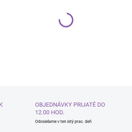
−
+
DETAILNÉ INFORMÁCIE
K
OBJEDNÁVKY PRIJATÉ DO
12.00 HOD.
Odosielame v ten istý prac. deň