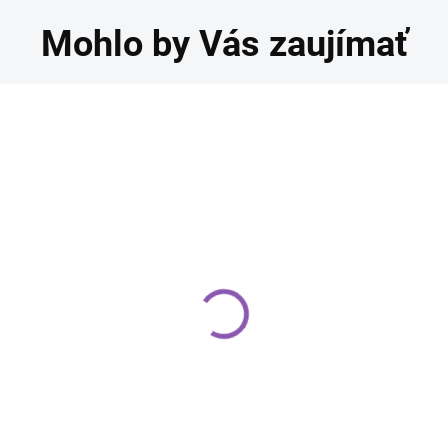
Mohlo by Vás zaujímať
odnos kocka, ružový
Podnos kocka, rose
0,5 cm, hrúbka 1,2 cm
gold 30,5 cm, hrúbka
1,2 cm
,20 €
4,20 €