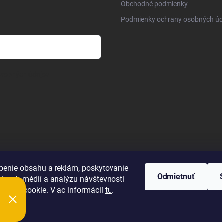
Obchodné podmienky
Podmienky ochrany osobných úd
osobných údajov
benie obsahu a reklám, poskytovanie
Odmietnuť
álnych médií a analýzu návštevnosti
úbory cookie. Viac informácií
tu
.
ie
ť nastavenie cookies
Nastavenie | Úprava | Custom =
Netmedia s.r.o.