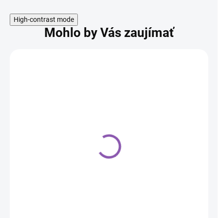
High-contrast mode
Mohlo by Vás zaujímať
Podložka na potlač –
dizajn malých kociek
2,50 €