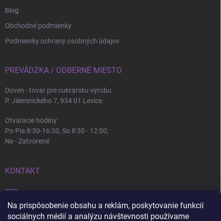
Blog
Obchodné podmienky
Podmienky ochrany osobných údajov
PREVÁDZKA / ODBERNÉ MIESTO
Doven - tovar pre cukrársku výrobu
P. Jilemnického 7, 934 01 Levice
Otváracie hodiny:
Po-Pia 8:30-16:30, So 8:30 - 12:00,
Ne - Zatvorené
KONTAKT
info
@
doven.sk
Na prispôsobenie obsahu a reklám, poskytovanie funkcií
+421 905 360 747
sociálnych médií a analýzu návštevnosti používame