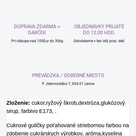
DOPRAVA ZDARMA +
OBJEDNÁVKY PRIJATÉ
DARČEK
DO 12.00 HOD.
Pri nákupe nad 100Eur do 30kg
Odosielame v ten istý prac. deň
PREVÁDZKA / ODBERNÉ MIESTO
P. Jilemnického 7, 934 01 Levice
Zloženie:
cukor,ryžový škrob,dextróza,glukózový
sirup, farbivo E173, .
Cukrové guličky poťahované striebornou farbou na
zdobenie cukrárskych výrobkov, aróma,kyselina