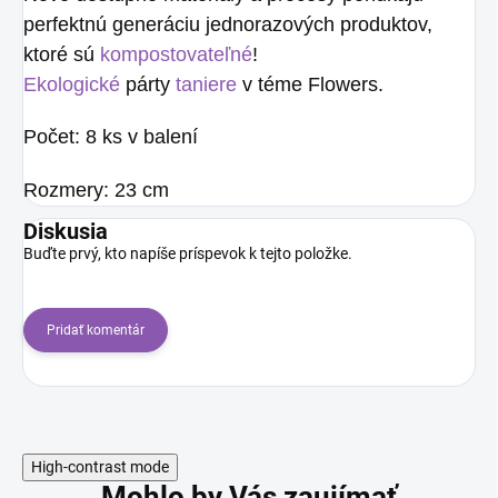
perfektnú generáciu jednorazových produktov,
ktoré sú
kompostovateľné
!
Ekologické
párty
taniere
v téme Flowers.
Počet: 8 ks v balení
Rozmery: 23 cm
Diskusia
Buďte prvý, kto napíše príspevok k tejto položke.
Pridať komentár
High-contrast mode
Mohlo by Vás zaujímať