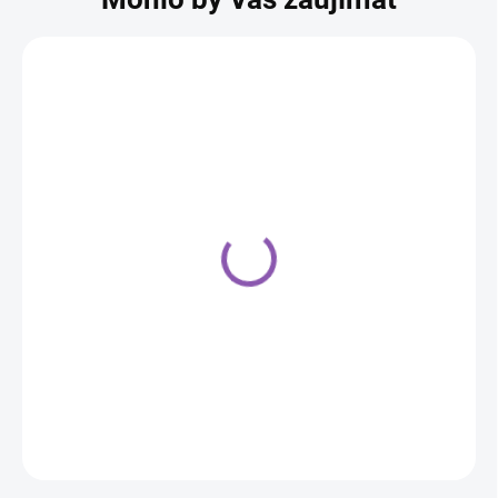
Papierové taniere 23 cm
(8ks)- Avengers
4,50 €