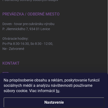
PREVÁDZKA / ODBERNÉ MIESTO
Doven - tovar pre cukrársku výrobu
P. Jilemnického 7, 934 01 Levice
Otváracie hodiny:
Po-Pia 8:30-16:30, So 8:30 - 12:00,
Ne - Zatvorené
KONTAKT
info
@
doven.sk
Na prispôsobenie obsahu a reklám, poskytovanie funkcií
+421 905 360 747
sociálnych médií a analýzu návštevnosti používame
súbory cookie. Viac informácií
tu
.
Nastavenie