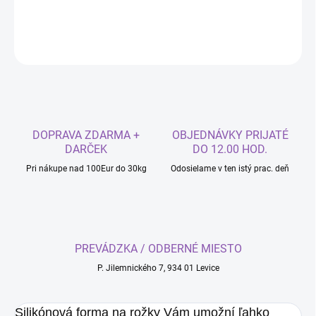
DETAILNÉ INFORMÁCIE
OPÝTAŤ SA
DOPRAVA ZDARMA +
OBJEDNÁVKY PRIJATÉ
DARČEK
DO 12.00 HOD.
Pri nákupe nad 100Eur do 30kg
Odosielame v ten istý prac. deň
PREVÁDZKA / ODBERNÉ MIESTO
P. Jilemnického 7, 934 01 Levice
Silikónová forma na rožky Vám umožní ľahko