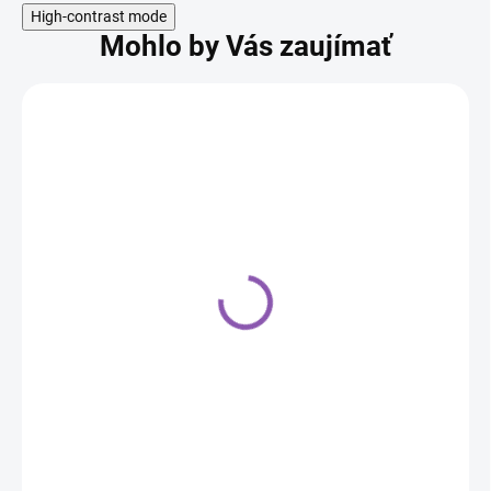
High-contrast mode
Mohlo by Vás zaujímať
Orion - silikónová forma
rožtek
9,50 €