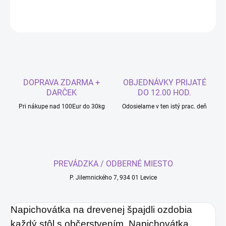
OPÝTAŤ SA
DOPRAVA ZDARMA +
OBJEDNÁVKY PRIJATÉ
DARČEK
DO 12.00 HOD.
Pri nákupe nad 100Eur do 30kg
Odosielame v ten istý prac. deň
PREVÁDZKA / ODBERNÉ MIESTO
P. Jilemnického 7, 934 01 Levice
Napichovátka na drevenej špajdli ozdobia
každý stôl s občerstvením. Napichovátka