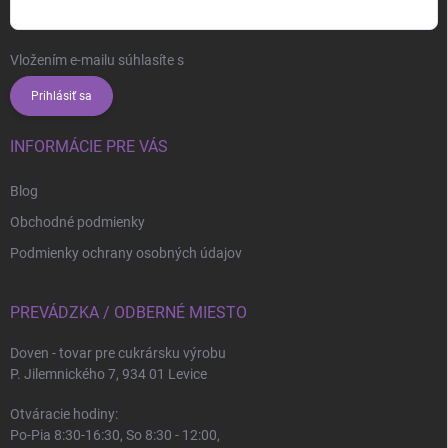
Vložením e-mailu súhlasíte s
podmienkami ochrany osobných údajov
Prihlásiť sa
INFORMÁCIE PRE VÁS
Blog
Obchodné podmienky
Podmienky ochrany osobných údajov
PREVÁDZKA / ODBERNÉ MIESTO
Doven - tovar pre cukrársku výrobu
P. Jilemnického 7, 934 01 Levice
Otváracie hodiny:
Po-Pia 8:30-16:30, So 8:30 - 12:00,