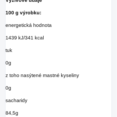
Výživové údaje
100 g výrobku:
energetická hodnota
1439 kJ/341 kcal
tuk
0g
z toho nasýtené mastné kyseliny
0g
sacharidy
84,5g