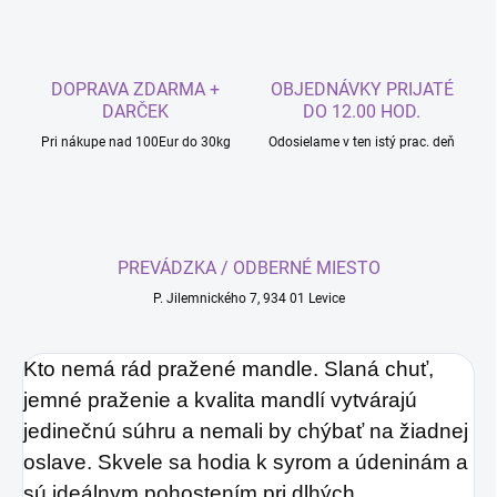
DOPRAVA ZDARMA +
OBJEDNÁVKY PRIJATÉ
DARČEK
DO 12.00 HOD.
Pri nákupe nad 100Eur do 30kg
Odosielame v ten istý prac. deň
PREVÁDZKA / ODBERNÉ MIESTO
P. Jilemnického 7, 934 01 Levice
Kto nemá rád pražené mandle. Slaná chuť,
jemné praženie a kvalita mandlí vytvárajú
jedinečnú súhru a nemali by chýbať na žiadnej
oslave. Skvele sa hodia k syrom a údeninám a
sú ideálnym pohostením pri dlhých