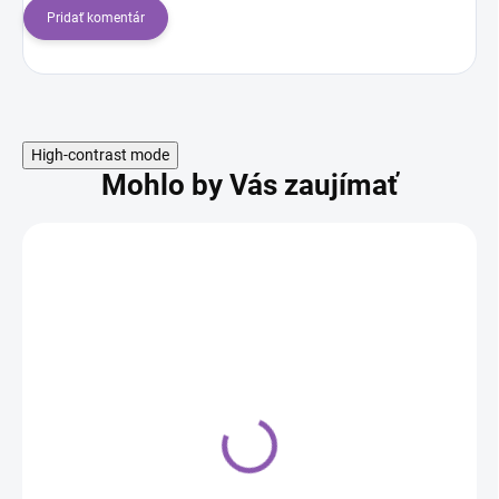
Pridať komentár
High-contrast mode
Mohlo by Vás zaujímať
Mandle plátky 1 mm
100g