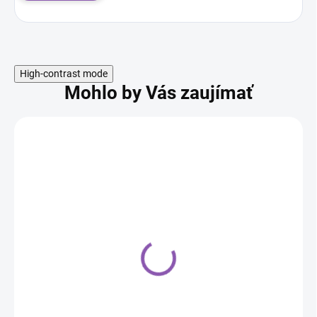
High-contrast mode
Mohlo by Vás zaujímať
Múka z pistáciových
jadier 200g
9,80 €