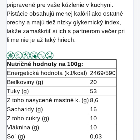
pripravené pre vaše kúzlenie v kuchyni.
Pistácie obsahujú menej kalórií ako ostatné
orechy a majú tiež nízky glykemický index,
takže zamaškrtiť si ich s partnerom večer pri
filme nie je až taký hriech.
Nutričné hodnoty na 100g:
Energetická hodnota (kJ/kcal)
2469/590
Bielkoviny (g)
20
Tuky (g)
53
Z toho nasycené mastné k. (g)
8,6
Sacharidy (g)
16
Z toho cukry (g)
10
Vláknina (g)
10
Soľ (g)
0,03